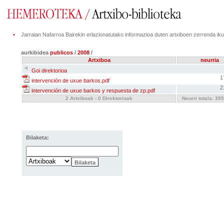
•
Jarraian Nafarroa Bairekin erlazionatutako informazioa duten artxiboen zerrenda ik
aurkibidea
publicos
/
2008
/
Artxiboa
neurria
Goi direktorioa
1
intervención de uxue barkos.pdf
2
intervención de uxue barkos y respuesta de zp.pdf
2 Artxiboak - 0 Direktorioak
Neurri totala:
395
Bilaketa: