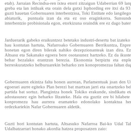
etab). Jarraian Recindsa-ren ixtea etorri zitzaigun Udaberrian 69 l
greba eta lan istiluak eta orain dela gutxi Isphording ere itxi da 9
guzti hauetan Gobernuaren interbentzioa, Toki Entitate edo langileg
abiaturik,
puntuala izan da eta ez oso eraginkorra. Sunsund
interbentzio probisionala egon, etorkizuna oraindik ere ez dago bater
Jarduerarik gabeko eraikuntzez betetako industri-desertu bat izateko
hau kontutan hartuta, Nafarroako Gobernuaren Berrikuntza, Enpres
honetan egon diren bilerak nahiko dezepzionanteak izan dira. Ez
Altsasu eta Sakanako egoera bere osotasunez hartzeko. Ez da ikuste
behar bezalako erantzun berezia. Ekonomia berpiztu eta enple
berreskuratzeko helburuarekin beharko zen konopromezua faltan da
Gobernuaren ekintza falta honen aurrean, Parlamentuak joan den Ur
egoerari aurre egiteko Plan berezi bat martxan jarri eta onartzeko b
partida bat sortuz. Plangintza honek Tokiko erakunde, sindikatu eta
adostasunez egin heharko lítzateke. Hala eta guztiz ere bi hilabete
konpromezu hau aurrera eramateko edonolako kontaktua he
ordezkariekin Nafar Gobernuaren aldetik.
Guzti hori kontutan hartuta, Altsasuko Nafarroa Bai-ko Udal T
Udalbatzarrari honako akordia hatzea proposatzen zaio: