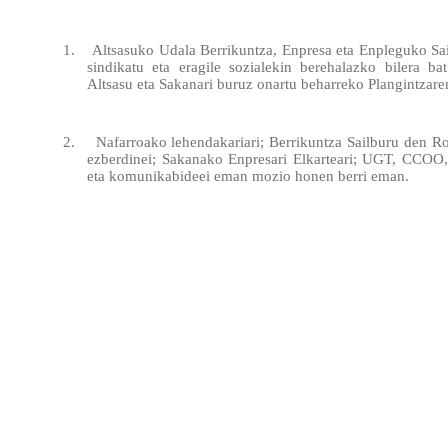
1.
Altsasuko Udala Berrikuntza, Enpresa eta Enpleguko Sa
sindikatu eta eragile sozialekin berehalazko bilera ba
Altsasu eta Sakanari buruz onartu beharreko Plangintzare
2.
Nafarroako lehendakariari; Berrikuntza Sailburu den R
ezberdinei; Sakanako Enpresari Elkarteari; UGT, CCOO
eta komunikabideei eman mozio honen berri eman.