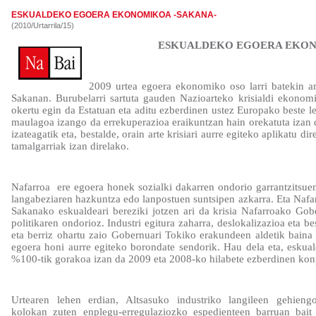
ESKUALDEKO EGOERA EKONOMIKOA -SAKANA-
(2010/Urtarrila/15)
ESKUALDEKO EGOERA EKO
2009 urtea egoera ekonomiko oso larri batekin a
Sakanan. Burubelarri sartuta gauden Nazioarteko krisialdi ekonomi
okertu egin da Estatuan eta aditu ezberdinen ustez Europako beste l
maulagoa izango da errekuperazioa eraikuntzan hain orekatuta izan
izateagatik eta, bestalde, orain arte krisiari aurre egiteko aplikatu di
tamalgarriak izan direlako.
Nafarroa
ere egoera honek sozialki dakarren ondorio garrantzitsuen
langabeziaren hazkuntza edo lanpostuen suntsipen azkarra. Eta Nafar
Sakanako eskualdeari bereziki jotzen ari da krisia Nafarroako Gob
politikaren ondorioz. Industri egitura zaharra, deslokalizazioa eta be
eta berriz ohartu zaio Gobernuari Tokiko erakundeen aldetik baina
egoera honi aurre egiteko borondate sendorik. Hau dela eta, eskua
%100-tik gorakoa izan da 2009 eta 2008-ko hilabete ezberdinen kon
Urtearen lehen erdian, Altsasuko industriko langileen gehiengo
kolokan zuten enplegu-erregulaziozko espedienteen barruan bai