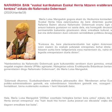
NAFARROA BAIk "euskal kurrikuluman Euskal Herria hitzaren erabileraren
kentzea" eskatu dio Nafarroako Gobernuari
(2010/Urtarrila/19)
María Luisa Mangadok gogora ekarri du Hezkuntza kontseilar
'Euskal Herria hitza zalantzazkoa da bere dimentsio guztie
Nafarroa Bairen aburuz Nafarroako Gobernuak onartu egin 
arrazoi bakarra gustatzen ez zaiola dela, eta horregatik deuse
pentsamolde bakarreko gizartearen ideia: errealitate kultural, so
bat eta defendatzen duen edozein sentsibilitate politikoa desag
“Kuriosoa da, bere planteamenduekin bat egiten dutenean
ozen esaten du erabaki judizialak errespetatu behar direla
hitzaren aurka bere beligerantzia osoa mantentzen du, nahiz 
legedia errespetatzen duela dioten".
“Hainbestekoa da Nafarroako Gobernuak gure kulturarekiko sentitzen duen gorrotoa, erreal
negalak eragiten dietela UPNko agintariei. Hiztegietan edota Enziklopedia Britanikoan bertan
gomendatzen diogu Nafarroako Gobernuari”, dio María Luisa Mangadok.
“Zalantzak dituenez, Euskaltzaindiaren definizioa jakinaraziko diot: ‘Mendeetan zehar E
politiko-administratiboen gainetik, eta ezberdintasun historikoen gainetik ere, ezaugarri
herrialdeari. Izena euskerazko euskara + herri hitzetatik dator.
Hala
, María Luisa Mangadok “2008an ezarritako helegitea bertan bera uztea" eskatu dio 
Herria izenari errespetua" eta "hain itsuki hitz honen aurka jotzeari utz diezaiola" esijitu 
dagoen errealitate bat baita".